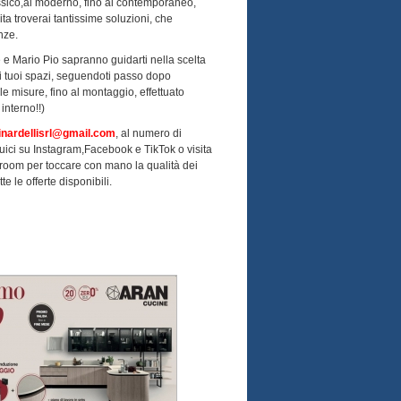
assico,al moderno, fino al contemporaneo,
ta troverai tantissime soluzioni, che
nze.
 Mario Pio sapranno guidarti nella scelta
r i tuoi spazi, seguendoti passo dopo
le misure, fino al montaggio, effettuato
interno!!)
inardellisrl@gmail.com
, al numero di
ici su Instagram,Facebook e TikTok o visita
wroom per toccare con mano la qualità dei
tte le offerte disponibili.