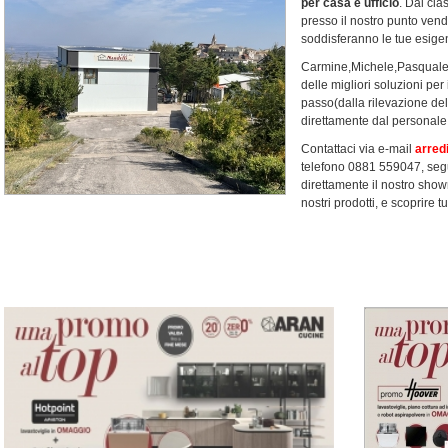
per casa e ufficio
. Dal cl
presso il nostro punto vendi
soddisferanno le tue esige
Carmine,Michele,Pasquale e
delle migliori soluzioni pe
passo(dalla rilevazione del
direttamente dal personale 
Contattaci via e-mail
arred
telefono 0881 559047, segu
direttamente il nostro sho
nostri prodotti, e scoprire tu